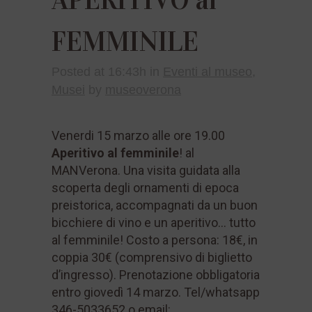
FEMMINILE
Posted at 16:43h
in
Eventi al museo
,
Musei
by
museoverona
Venerdi 15 marzo alle ore 19.00
Aperitivo al femminile
! al
MANVerona. Una visita guidata alla
scoperta degli ornamenti di epoca
preistorica, accompagnati da un buon
bicchiere di vino e un aperitivo… tutto
al femminile! Costo a persona: 18€, in
coppia 30€ (comprensivo di biglietto
d’ingresso). Prenotazione obbligatoria
entro giovedì 14 marzo. Tel/whatsapp
346-5033652 o email: