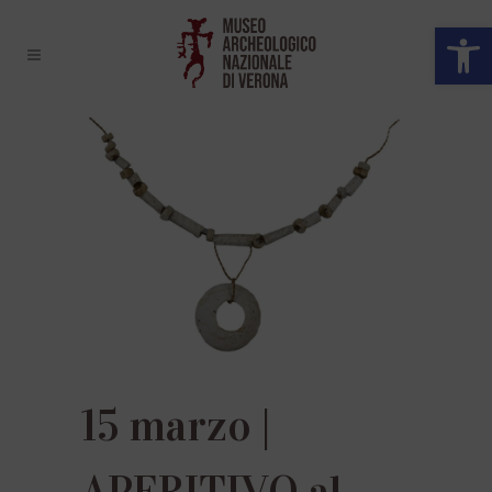
Open 
15 marzo |
APERITIVO al