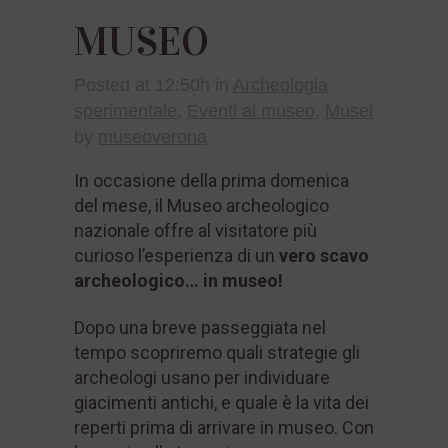
MUSEO
Posted at 12:50h
in
Archeologia
sperimentale
,
Eventi al museo
,
Musei
by
museoverona
In occasione della prima domenica
del mese, il Museo archeologico
nazionale offre al visitatore più
curioso l’esperienza di un
vero scavo
archeologico… in museo!
Dopo una breve passeggiata nel
tempo scopriremo quali strategie gli
archeologi usano per individuare
giacimenti antichi, e quale è la vita dei
reperti prima di arrivare in museo. Con