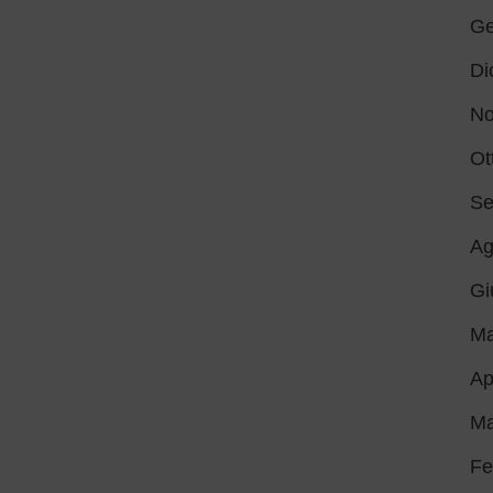
Ge
Di
No
Ot
Se
Ag
Gi
Ma
Ap
Ma
Fe