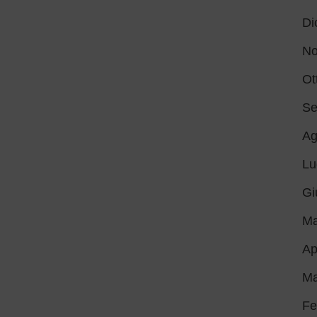
Di
No
Ot
Se
Ag
Lu
Gi
Ma
Ap
Ma
Fe