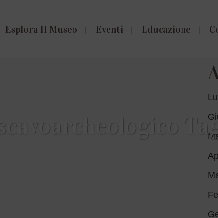
Esplora Il Museo
Eventi
Educazione
C
A
Lu
Gi
scavoarcheologico Ta
Ma
Ap
Ma
Fe
Ge