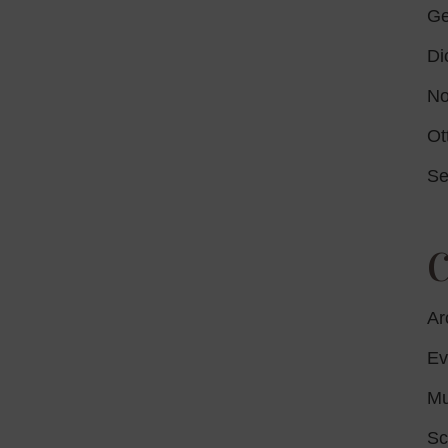
Ge
Di
No
Ot
Se
C
Ar
Ev
Mu
Sc